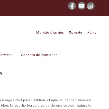
ison gratuite en Ile de France à partir de
Bénéficiez de -8 % de
400 € d'achat
validation 
Ma liste d’envies
Compte
Panier
Services
Conseils de plantation
e
à usages multiples : mildiou, cloque du pêcher, tavelure
leu, la bouillie bordelaise garde une couleur naturelle