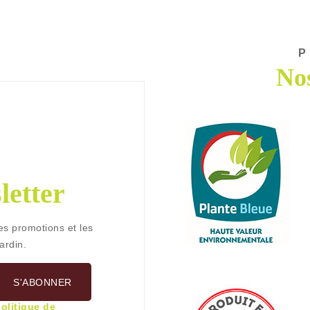
P
Nos
letter
es promotions et les
ardin.
politique de